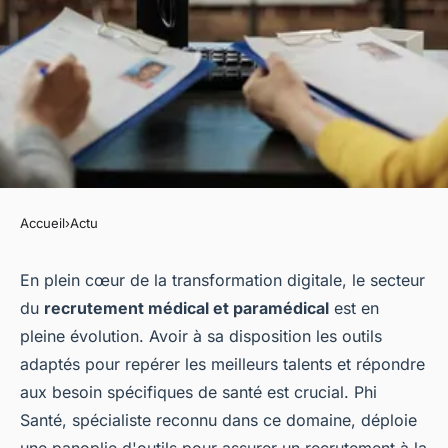
Accueil
›
Actu
ACTU
Quels sont les outils utilisés
En plein cœur de la transformation digitale, le secteur
du
recrutement médical et paramédical
est en
pour rendre efficient le
pleine évolution. Avoir à sa disposition les outils
recrutement sur Phi Santé ?
adaptés pour repérer les meilleurs talents et répondre
aux besoin spécifiques de santé est crucial. Phi
jeannot
•
19 janvier 2024
•
2 min de lecture
Santé, spécialiste reconnu dans ce domaine, déploie