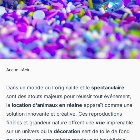
Accueil
›
Actu
ACTU
L'expérience unique : Location
Dans un monde où l'originalité et le
spectaculaire
sont des atouts majeurs pour réussir tout événement,
animaux en résine
la
location d'animaux en résine
apparaît comme une
solution innovante et créative. Ces reproductions
jeannot
•
23 février 2024
•
3 min de lecture
fidèles et grandeur nature offrent une
vue
imprenable
sur un univers où la
décoration
sert de toile de fond