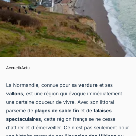
Accueil
›
Actu
ACTU
La Normandie et son climat :
La Normandie, connue pour sa
verdure
et ses
vallons
, est une région qui évoque immédiatement
Entre douceur et maritimité
une certaine douceur de vivre. Avec son littoral
parsemé de
plages de sable fin
et de
falaises
jeannot
•
17 janvier 2024
•
3 min de lecture
spectaculaires
, cette région française ne cesse
d'attirer et d'émerveiller. Ce n'est pas seulement pour