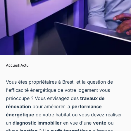
Accueil
›
Actu
ACTU
Qui appeler pour faire un
Vous êtes propriétaires à Brest, et la question de
l'efficacité énergétique de votre logement vous
audit énergétique Brest ?
préoccupe ? Vous envisagez des
travaux de
rénovation
pour améliorer la
performance
jeannot
•
29 janvier 2024
•
2 min de lecture
énergétique
de votre habitat ou vous devez réaliser
un
diagnostic immobilier
en vue d'une
vente
ou