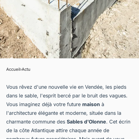
Accueil
›
Actu
ACTU
Quelles sont les spécificités de
Vous rêvez d'une nouvelle vie en Vendée, les pieds
dans le sable, l'esprit bercé par le bruit des vagues.
la construction de maisons
Vous imaginez déjà votre future
maison
à
aux Sables d'Olonne?
l'architecture élégante et moderne, située dans la
charmante commune des
Sables d'Olonne
. Cet écrin
jeannot
•
18 février 2024
•
2 min de lecture
de la côte Atlantique attire chaque année de