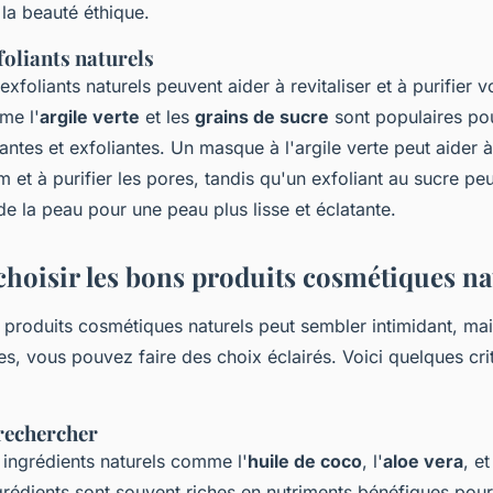
 la beauté éthique.
foliants naturels
xfoliants naturels peuvent aider à revitaliser et à purifier 
me l'
argile verte
et les
grains de sucre
sont populaires pou
iantes et exfoliantes. Un masque à l'argile verte peut aider 
 et à purifier les pores, tandis qu'un exfoliant au sucre peu
de la peau pour une peau plus lisse et éclatante.
oisir les bons produits cosmétiques na
s produits cosmétiques naturels peut sembler intimidant, ma
es, vous pouvez faire des choix éclairés. Voici quelques cri
 rechercher
ingrédients naturels comme l'
huile de coco
, l'
aloe vera
, e
grédients sont souvent riches en nutriments bénéfiques pour