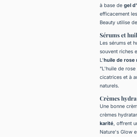
à base de
gel d
efficacement le
Beauty
utilise d
Sérums et huil
Les sérums et hu
souvent riches e
L'
huile de ros
"L'huile de rose
cicatrices et à a
naturels.
Crèmes hydrat
Une bonne crème
crèmes hydratan
karité
, offrent 
Nature's Glow
e