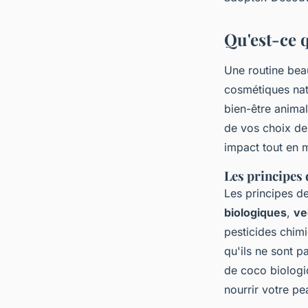
jeannot
•
7 février 2025
•
6 min de lecture
Qu'est-ce 
Une routine beau
cosmétiques natu
bien-être anima
de vos choix de 
impact tout en m
Les principes 
Les principes de
biologiques
,
ve
pesticides chimi
qu'ils ne sont p
de coco biologiq
nourrir votre pe