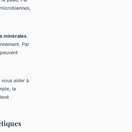
imicrobiennes,
es minérales
.
ronnement. Par
 peuvent
 vous aider à
mple, la
levé
étiques