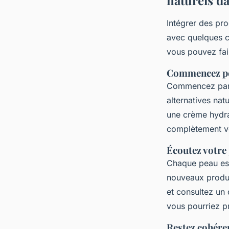
naturels d
Intégrer des pro
avec quelques c
vous pouvez fai
Commencez pe
Commencez par r
alternatives na
une crème hydra
complètement vo
Écoutez votre
Chaque peau est 
nouveaux produit
et consultez un
vous pourriez p
Restez cohére