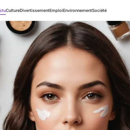
ctu
Culture
Divertissement
Emploi
Environnement
Société