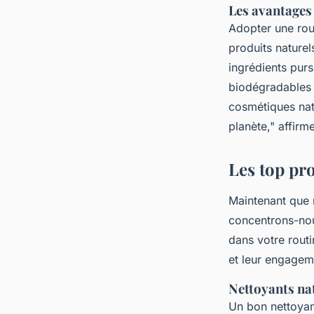
Les avantages 
Adopter une rou
produits naturel
ingrédients purs
biodégradables r
cosmétiques nat
planète,"
affirme
Les top pr
Maintenant que 
concentrons-nou
dans votre routi
et leur engagem
Nettoyants nat
Un bon nettoyan