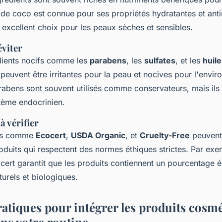
e de coco est connue pour ses propriétés hydratantes et ant
n excellent choix pour les peaux sèches et sensibles.
éviter
édients nocifs comme les
parabens
, les
sulfates
, et les
huil
euvent être irritantes pour la peau et nocives pour l'envi
rabens sont souvent utilisés comme conservateurs, mais ils
stème endocrinien.
à vérifier
ons comme
Ecocert
,
USDA Organic
, et
Cruelty-Free
peuvent
roduits qui respectent des normes éthiques strictes. Par exe
ocert garantit que les produits contiennent un pourcentage é
turels et biologiques.
ratiques pour intégrer les produits cosm