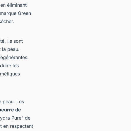
 en éliminant
 marque
Green
sécher.
é. Ils sont
t la peau.
régénérantes.
duire les
smétiques
e peau. Les
beurre de
ydra Pure"
de
t en respectant