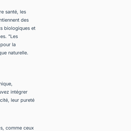
e santé, les
ontiennent des
ts biologiques et
les.
"Les
pour la
ue naturelle.
hique,
vez intégrer
cité, leur pureté
rels, comme ceux