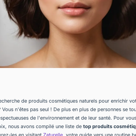
ue : top produits
echerche de produits cosmétiques naturels pour enrichir vot
? Vous n'êtes pas seul ! De plus en plus de personnes se to
s à adopter
espectueuses de l'environnement et de leur santé. Pour vous
oix, nous avons compilé une liste de
top produits cosmétiq
rez-les en visitant
Zaturelle
, votre guide vers une routine 