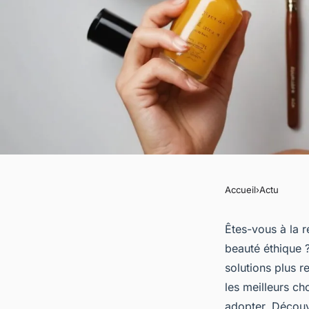
Accueil
›
Actu
ACTU
Routine beauté éthiq
Êtes-vous à la r
beauté éthique 
cosmétiques naturel
solutions plus r
les meilleurs ch
adopter. Découv