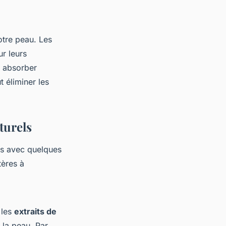
votre peau. Les
r leurs
à absorber
t éliminer les
turels
is avec quelques
tères à
t les
extraits de
 la peau. Par