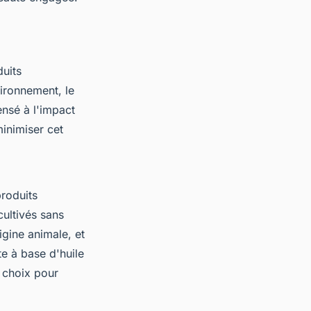
duits
vironnement, le
ensé à l'impact
minimiser cet
produits
cultivés sans
igine animale, et
e à base d'huile
t choix pour