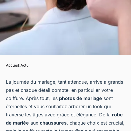
Accueil
›
Actu
ACTU
Coiffures de mariée :
La journée du mariage, tant attendue, arrive à grands
pas et chaque détail compte, en particulier votre
Tendances et Conseils
coiffure. Après tout, les
photos de mariage
sont
éternelles et vous souhaitez arborer un look qui
jeannot
•
19 février 2024
•
2 min de lecture
traverse les âges avec grâce et élégance. De la
robe
de mariée
aux
chaussures
, chaque choix est crucial,