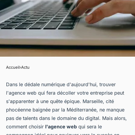
Accueil
›
Actu
ACTU
Comment choisir son agence
Dans le dédale numérique d'aujourd'hui, trouver
l'agence web qui fera décoller votre entreprise peut
web à Marseille ?
s'apparenter à une quête épique. Marseille, cité
phocéenne baignée par la Méditerranée, ne manque
jeannot
•
18 décembre 2023
•
2 min de lecture
pas de talents dans le domaine du digital. Mais alors,
comment choisir
l'agence web
qui sera le