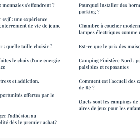
o monnaies s'effondrent ?
Pourquoi installer des bornes escamotables de
parking ?
 evjf : une expérience
'enterrement de vie de jeune
Chambre à coucher moderne 
lampes électriques comme 
 : quelle taille choisir ?
Est-ce que le prix des maiso
aites le choix d'une énergie
Camping Finistère Nord : po
ace
paisibles et reposantes
tress et addiction.
Comment est l'accueil des c
de Ré ?
portunités offertes par le
Quels sont les campings de
aires de jeux pour les enfant
r l'adhésion au
ité dès le premier achat?