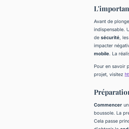
jeannot
•
12 décembre 2023
•
2 min de lecture
L'importan
Avant de plonger
indispensable.
de
sécurité
, le
impacter négativ
mobile
. La réal
Pour en savoir p
projet, visitez
h
Préparation
Commencer
un 
boussole. La pre
Cela passe prin