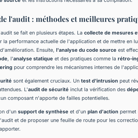
e source
et les instructions nécessaires à sa compilation.
e l'audit : méthodes et meilleures prati
'audit se fait en plusieurs étapes. La
collecte de mesures e
 la performance actuelle de l'application et de mettre en lu
d'amélioration. Ensuite,
l'analyse du code source
est effec
ode
, l'
analyse statique
et des pratiques comme la
rétro-in
ering
pour comprendre les mécanismes internes de l'applic
urité
sont également cruciaux. Un
test d'intrusion
peut rév
attendues. L'
audit de sécurité
inclut la vérification des
dép
un composant n'apporte de failles potentielles.
ion d'un
support de synthèse
et d'un
plan d'action
permet 
 l'audit et de proposer une feuille de route pour les correctio
apporter.