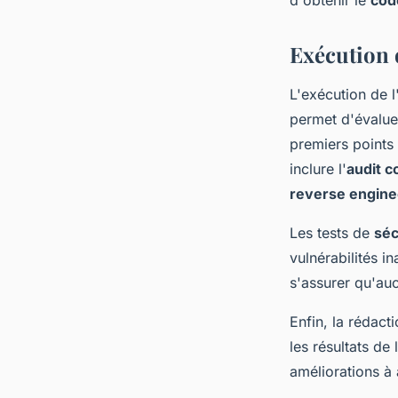
d'obtenir le
cod
Exécution d
L'exécution de l
permet d'évaluer
premiers points 
inclure l'
audit c
reverse engine
Les tests de
séc
vulnérabilités in
s'assurer qu'auc
Enfin, la rédact
les résultats de
améliorations à 