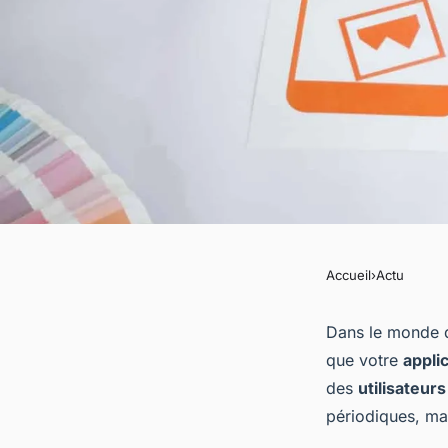
Accueil
›
Actu
ACTU
Comment faire un a
Dans le monde d
que votre
appli
application mobile 
des
utilisateurs
périodiques, ma