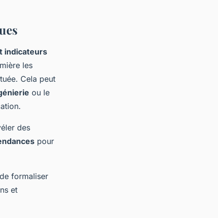
ques
t indicateurs
mière les
tuée. Cela peut
génierie
ou le
ation.
éler des
endances
pour
de formaliser
ns et