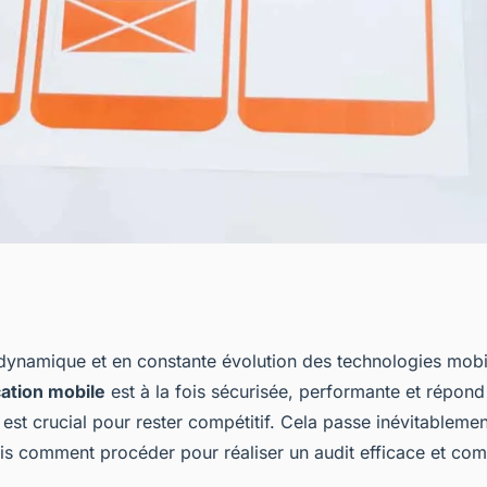
udit d'une
ynamique et en constante évolution des technologies mobil
cation mobile
est à la fois sécurisée, performante et répond
?
est crucial pour rester compétitif. Cela passe inévitableme
is comment procéder pour réaliser un audit efficace et com