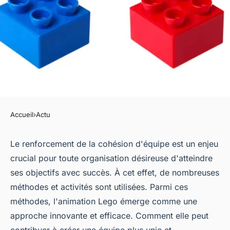
Accueil
›
Actu
ACTU
Comment une animation Lego
Le renforcement de la cohésion d'équipe est un enjeu
crucial pour toute organisation désireuse d'atteindre
peut-elle renforcer la
ses objectifs avec succès. À cet effet, de nombreuses
cohésion d'équipe ?
méthodes et activités sont utilisées. Parmi ces
méthodes, l'animation Lego émerge comme une
jeannot
•
13 août 2023
•
2 min de lecture
approche innovante et efficace. Comment elle peut